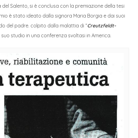
à del Salento, si è conclusa con la premiazione della tesi
remio è stato ideato dalla signora Maria Borgia e dai suoi
do del padre. colpito dalla malattia di “
Creutzfeldt-
il suo studio in una conferenza svoltasi in America.