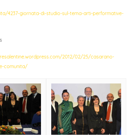
lita/4237-giornata-di-studio-sul-tema-arti-performative-
s
turesalentine.wordpress.com/2012/02/25/casarano-
one-comunita/