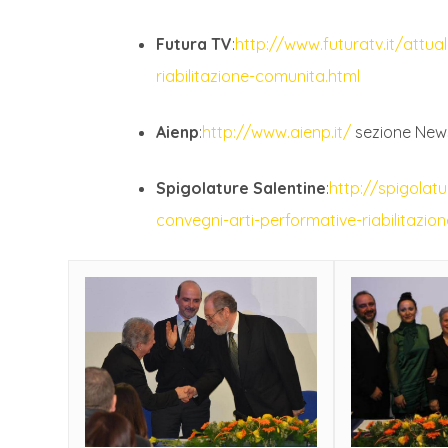
Futura TV
:
http://www.futuratv.it/attua
riabilitazione-comunita.html
Aienp
:
http://www.aienp.it/
sezione New
Spigolature Salentine
:
http://spigola
convegni-arti-performative-riabilitazi