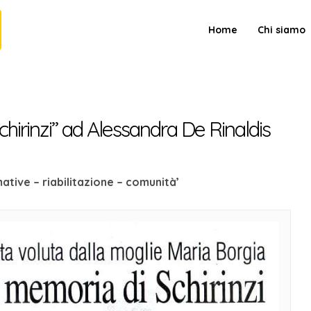
Home
Chi siamo
Prometeo Casarano
Scuola di Formazione d'Eccellenza
chirinzi” ad Alessandra De Rinaldis
tive – riabilitazione – comunità’