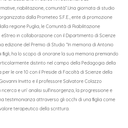
mative, riabilitazione, comunità”.Una giornata di studio
, organizzata dalla Prometeo S.F.E., ente di promozione
lla regione Puglia, le Comunità di Riabilitazione
 eStreo in collaborazione con il Dipartimento di Scienze
ima edizione del Premio di Studio “In memoria di Antonio
 dai ﬁgli, ha lo scopo di onorane la sua memoria premiando
particolarmente distinto nel campo della Pedagogia della
a per le ore 10 con il Preside di Facoltà di Scienze della
Giovanni Invitto e il professore Salvatore Colazzo
 ricerca e un’ analisi sull’insorgenza, la progressione e
una testimonianza attraverso gli occhi di una ﬁglia come
alore terapeutico della scrittura.